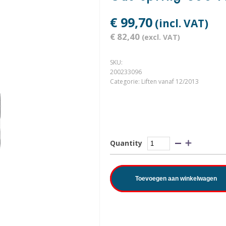
€ 99,70
(incl. VAT)
€ 82,40
(excl. VAT)
SKU:
200233096
Categorie:
Liften vanaf 12/2013
Quantity
Toevoegen aan winkelwagen