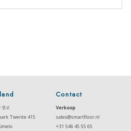
land
Contact
 B.V.
Verkoop
park Twente 415
sales@smartfloor.nl
Almelo
+31 546 45 55 65