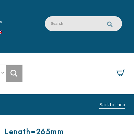
P
Back to shop
N Length=265mm