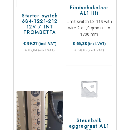
Eindschakelaar
AL1 lift
Starter switch
684-1221-212
Limit switch LS-11S with
12V / INT
wire 2 x 1,0 qmm / L =
TROMBETTA
1700 mm
€ 99,27
€ 65,88
(incl. VAT)
(incl. VAT)
€ 82,04
€ 54,45
(excl. VAT)
(excl. VAT)
Steunbalk
aggregraat AL1