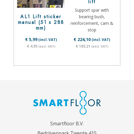
lift
Support spar with
AL1 Lift sticker
bearing bush,
manual (51 x 288
reinforcement, cam &
mm)
stop
€ 5,99
€ 224,10
(incl. VAT)
(incl. VAT)
€ 4,95
€ 185,21
(excl. VAT)
(excl. VAT)
Smartfloor B.V.
Bedrijvenpark Twente 415