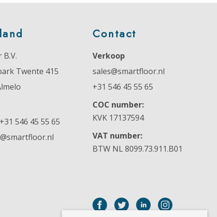
land
Contact
 B.V.
Verkoop
park Twente 415
sales@smartfloor.nl
Almelo
+31 546 45 55 65
COC number:
KVK 17137594
+31 546 45 55 65
VAT number:
o@smartfloor.nl
BTW NL 8099.73.911.B01