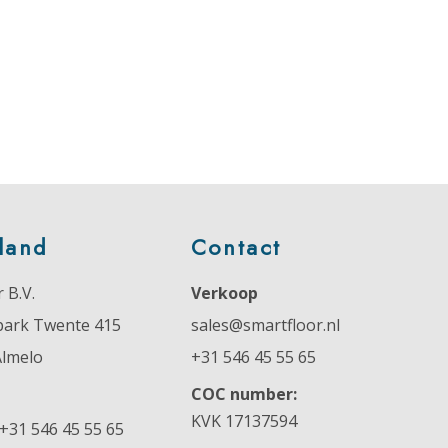
land
Contact
 B.V.
Verkoop
park Twente 415
sales@smartfloor.nl
Almelo
+31 546 45 55 65
COC number:
KVK 17137594
+31 546 45 55 65