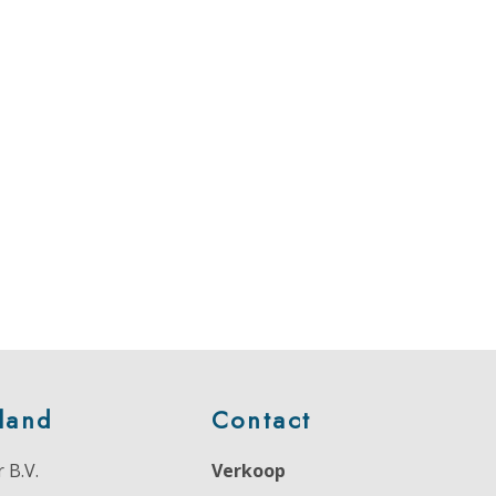
land
Contact
 B.V.
Verkoop