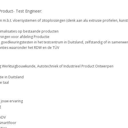
roduct- Test Engineer:
.b.t. vloersystemen of zitoplossingen (denk aan alu extrusie profielen, kunsts
malisaties op bestaande producten
ingen voor afdeling Productie
 goedkeuringstesten in het testcentrum in Duitsland, zelfstandig of in samenw
tanties waaronder het RDW en de TÜV
ng Werktuigbouwkunde, Autotechniek of Industrieel Product Ontwerpen
tie in Duitsland
e taal
n jouw ervaring
g
 ADV
Smartfloor