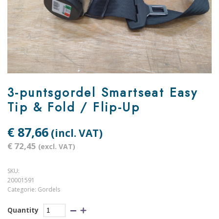
3-puntsgordel Smartseat Easy
Tip & Fold / Flip-Up
€ 87,66
(incl. VAT)
€ 72,45
(excl. VAT)
SKU:
20001591
Categorie:
Gordels
Quantity