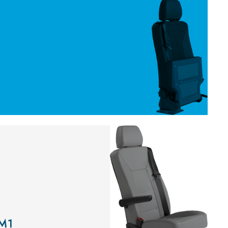
s
 M1