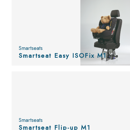
Smartseats
Smartseat Easy ISOFix M1
Bekijk
de catalogus
Smartseats
Smartseat Flip-up M1