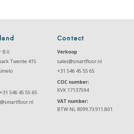
land
Contact
 B.V.
Verkoop
park Twente 415
sales@smartfloor.nl
Almelo
+31 546 45 55 65
COC number:
KVK 17137594
+31 546 45 55 65
VAT number:
o@smartfloor.nl
BTW NL 8099.73.911.B01