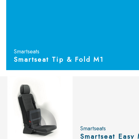
Smartseats
Smartseat Tip & Fold M1
Bekijk
de catalogu
Smartseats
Smartseat Easy