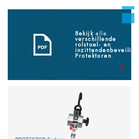
Bekijk
alle
verschillende
rolstoel- en
inzittendenbeveilig
Protektoren
.
Bekijk
de catalogus