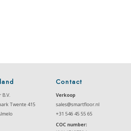
land
Contact
 B.V.
Verkoop
park Twente 415
sales@smartfloor.nl
Almelo
+31 546 45 55 65
COC number: