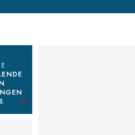
Bekijk
de catalogus
LE
LENDE
EN
INGEN
S
.