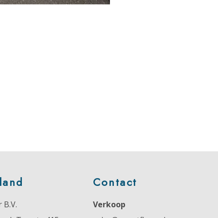
land
Contact
 B.V.
Verkoop