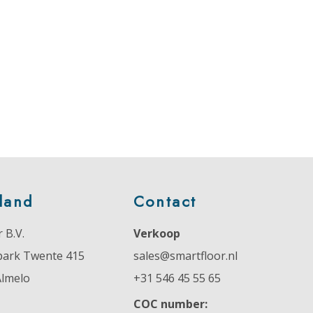
land
Contact
 B.V.
Verkoop
park Twente 415
sales@smartfloor.nl
Almelo
+31 546 45 55 65
COC number: