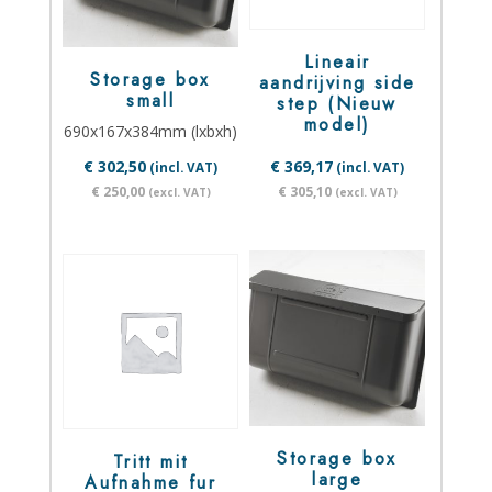
Lineair
Storage box
aandrijving side
small
step (Nieuw
model)
690x167x384mm (lxbxh)
€ 302,50
€ 369,17
(incl. VAT)
(incl. VAT)
€ 250,00
€ 305,10
(excl. VAT)
(excl. VAT)
Storage box
Tritt mit
large
Aufnahme fur